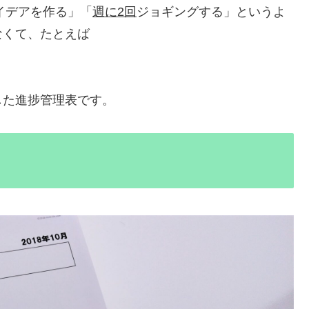
イデアを作る」「
週に2回
ジョギングする」というよ
なくて、たとえば
した進捗管理表です。