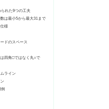
められた9つの工夫
数は最小5から最大31まで
ー仕様
ボードのスペース
しは四角□ではなく丸○で
き
イムライン
イン
用例