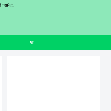
魅力)的に。
猫