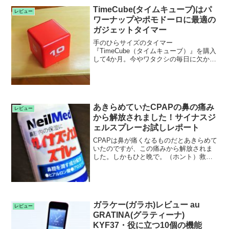
TimeCube(タイムキューブ)はパ
レビュー
ワーナップやポモドーロに最適の
ガジェットタイマー
手のひらサイズのタイマー
『TimeCube（タイムキューブ）』を購入
して4か月。今やワタクシの毎日に欠かせ
ない存在となっています。特にパワーナ
ップにはスマートフ...
あきらめていたCPAPの鼻の痛み
レビュー
から解放されました！サイナスジ
ェルスプレーお試しレポート
CPAPは鼻が痛くなるものだとあきらめて
いたのですが、この痛みから解放されま
した。しかもひと晩で。（ホント）救世
主はニールメッド社の「サイナスジェル
スプレー」と...
ガラケー(ガラホ)レビュー au
レビュー
GRATINA(グラティーナ)
KYF37・役に立つ10個の機能