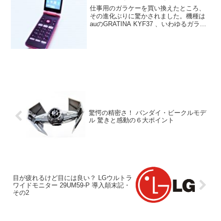
仕事用のガラケーを買い換えたところ、
その進化ぶりに驚かされました。機種は
auのGRATINA KYF37 、いわゆるガラホ
というやつです。長年使用していたモ
ノ...
驚愕の精密さ！ バンダイ・ビークルモデ
ル 驚きと感動の６大ポイント
目が疲れるけど目には良い？ LGウルトラ
ワイドモニター 29UM59-P 導入顛末記・
その2