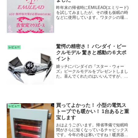
昨年末の帰省時にEMILEAD(エミリード)
を試してみましたが、その後も仮眠の時
などに使用しています。ワタクシの場合
は短時間睡眠に限られますが、確かにイ
ビキ防止...
驚愕の精密さ！ バンダイ・ビー
レビュー
クルモデル 驚きと感動の６大ポ
イント
娘ッチにバンダイの『スター・ウォー
ズ』ビークルモデルをプレゼントしまし
た。喜んでくれたのはいいんですが、組
み立てはワタクシの担当に。渋々やって
みたところこれが予...
買ってよかった！ 小型の電気ス
レビュー
トーブでも暖かい！ 1台あると重
宝します
おはようございます。帰省準備で短眠時
間がさらに短くなっているチャビックス
です。今年の冬は寒いですね！暖房器具