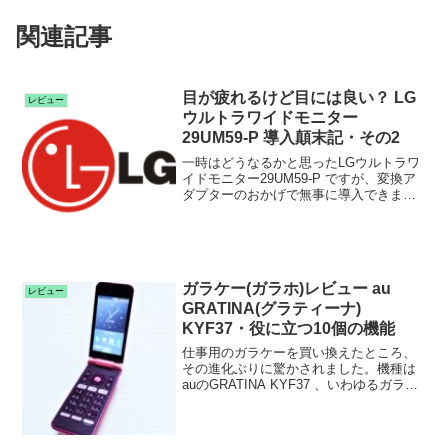
関連記事
目が疲れるけど目には良い？ LG
レビュー
ウルトラワイドモニター
29UM59-P 導入顛末記・その2
一時はどうなるかと思ったLGウルトラワ
イドモニター29UM59-P ですが、変換ア
ダプターのおかげで無事に導入できまし
た。2週間ほど使用しての感想としては、
やっ...
ガラケー(ガラホ)レビュー au
レビュー
GRATINA(グラティーナ)
KYF37・役に立つ10個の機能
仕事用のガラケーを買い換えたところ、
その進化ぶりに驚かされました。機種は
auのGRATINA KYF37 、いわゆるガラホ
というやつです。長年使用していたモ
ノ...