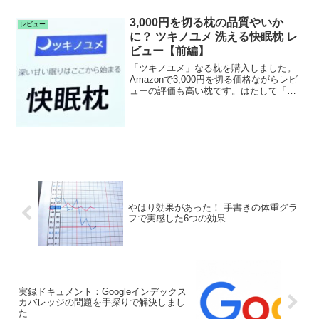
3,000円を切る枕の品質やいか
レビュー
に？ ツキノユメ 洗える快眠枕 レ
ビュー【前編】
「ツキノユメ」なる枕を購入しました。
Amazonで3,000円を切る価格ながらレビ
ューの評価も高い枕です。はたして「洗
える快眠枕 高反発 ホテル仕様」という謳
い...
やはり効果があった！ 手書きの体重グラ
フで実感した6つの効果
実録ドキュメント：Googleインデックス
カバレッジの問題を手探りで解決しまし
た