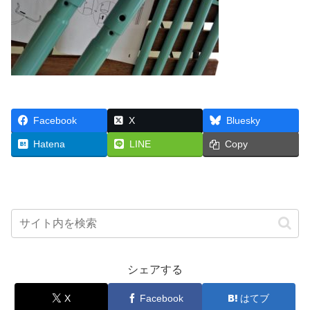
Facebook
X
Bluesky
Hatena
LINE
Copy
シェアする
X
Facebook
はてブ