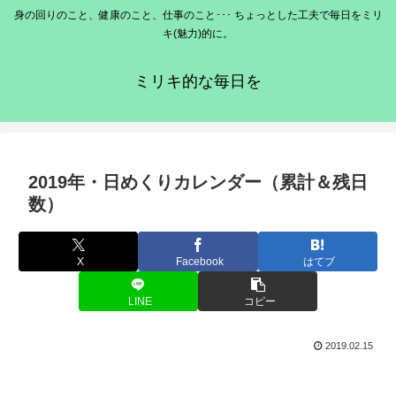
身の回りのこと、健康のこと、仕事のこと･･･ ちょっとした工夫で毎日をミリ
キ(魅力)的に。
ミリキ的な毎日を
2019年・日めくりカレンダー（累計＆残日
数）
X
Facebook
はてブ
LINE
コピー
2019.02.15