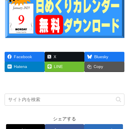
Facebook
X
Bluesky
Hatena
LINE
Copy
シェアする